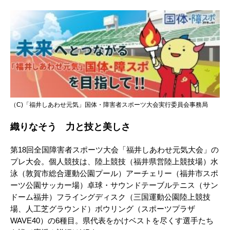
（C)「福井しあわせ元気」国体・障害者スポーツ大会実行委員会事務局
織りなそう 力と技と美しさ
第18回全国障害者スポーツ大会「福井しあわせ元気大会」の
プレ大会。個人競技は、陸上競技（福井県営陸上競技場）水
泳（敦賀市総合運動公園プール）アーチェリー（福井市スポ
ーツ公園サッカー場）卓球・サウンドテーブルテニス（サン
ドーム福井）フライングディスク（三国運動公園陸上競技
場、人工芝グラウンド）ボウリング（スポーツプラザ
WAVE40）の6種目。県代表をかけベストを尽くす選手たち