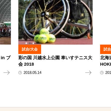
試合/大会
試合
n ブ
彩の国 川越水上公園 車いすテニス大
北海
会 2018
HOK
2018.05.14
201