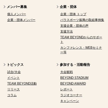
メンバー募集
企業・団体
個人メンバー
企業・団体 トップ
企業・団体メンバー
パラスポーツ振興の取組事例集
支援企業・団体の声
支援方法
TEAM BEYONDからのサポー
ト
カンファレンス・WEBセミナ
ー等
トピックス
参加する・活動報告
試合/大会
大会観戦
イベント
BEYOND STADIUM
TEAM BEYOND活動
BEYOND AWARD
リリース
レポート
コラム
ラジオコーナー
キャンペーン