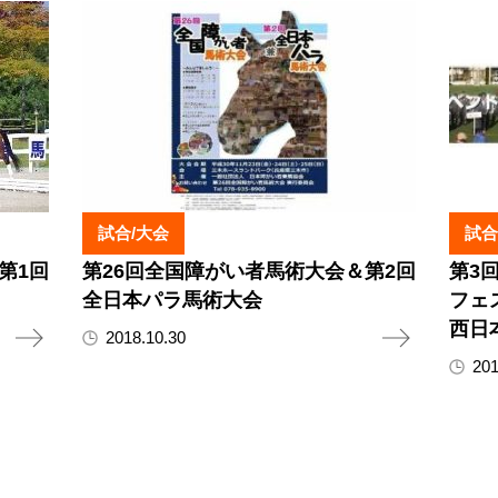
試合/大会
試合
第1回
第26回全国障がい者馬術大会＆第2回
第3
全日本パラ馬術大会
フェ
西日
2018.10.30
201