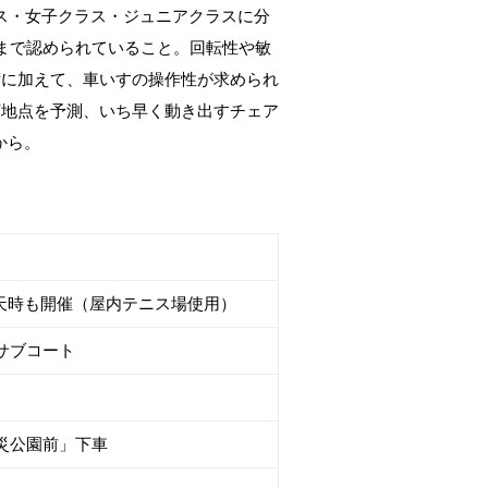
ス・女子クラス・ジュニアクラスに分
まで認められていること。回転性や敏
術に加えて、車いすの操作性が求められ
下地点を予測、いち早く動き出すチェア
から。
、 雨天時も開催（屋内テニス場使用）
サブコート
災公園前」下車