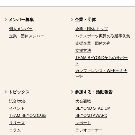
メンバー募集
企業・団体
個人メンバー
企業・団体 トップ
企業・団体メンバー
パラスポーツ振興の取組事例集
支援企業・団体の声
支援方法
TEAM BEYONDからのサポー
ト
カンファレンス・WEBセミナ
ー等
トピックス
参加する・活動報告
試合/大会
大会観戦
イベント
BEYOND STADIUM
TEAM BEYOND活動
BEYOND AWARD
リリース
レポート
コラム
ラジオコーナー