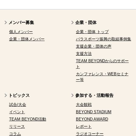
メンバー募集
企業・団体
個人メンバー
企業・団体 トップ
企業・団体メンバー
パラスポーツ振興の取組事例集
支援企業・団体の声
支援方法
TEAM BEYONDからのサポー
ト
カンファレンス・WEBセミナ
ー等
トピックス
参加する・活動報告
試合/大会
大会観戦
イベント
BEYOND STADIUM
TEAM BEYOND活動
BEYOND AWARD
リリース
レポート
コラム
ラジオコーナー