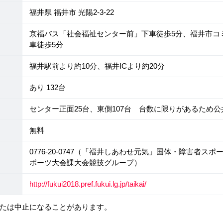
福井県 福井市 光陽2-3-22
京福バス「社会福祉センター前」下車徒歩5分、福井市コ
車徒歩5分
福井駅前より約10分、福井ICより約20分
あり 132台
センター正面25台、東側107台 台数に限りがあるため
無料
0776-20-0747（「福井しあわせ元気」国体・障害者ス
ポーツ大会課大会競技グループ）
http://fukui2018.pref.fukui.lg.jp/taikai/
たは中止になることがあります。