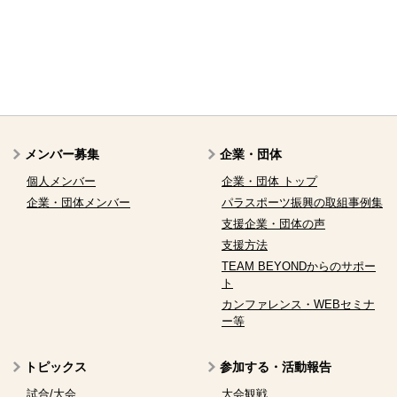
メンバー募集
企業・団体
個人メンバー
企業・団体 トップ
企業・団体メンバー
パラスポーツ振興の取組事例集
支援企業・団体の声
支援方法
TEAM BEYONDからのサポー
ト
カンファレンス・WEBセミナ
ー等
トピックス
参加する・活動報告
試合/大会
大会観戦