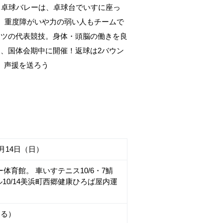
。卓球バレーは、卓球台でいすに座っ
。重度障がいや力の弱い人もチームで
ーツの代表競技。身体・頭脳の働きを良
、国体会期中に開催！返球は2バウン
、声援を送ろう
0月14日（日）
体育館。 車いすテニス10/6・7鯖
0/14美浜町西郷健康ひろば屋内運
なる）