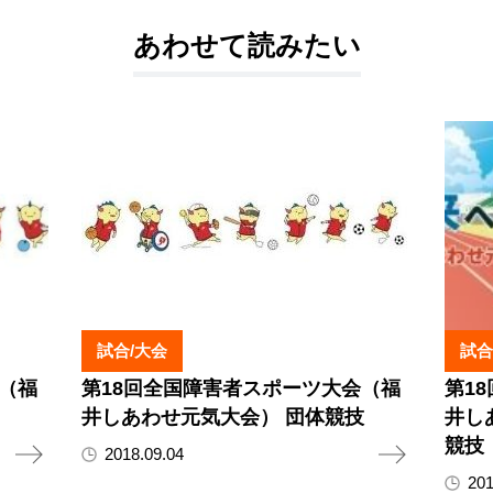
あわせて読みたい
試合/大会
試合
（福
第18回全国障害者スポーツ大会（福
第1
井しあわせ元気大会） 団体競技
井し
競技
2018.09.04
201