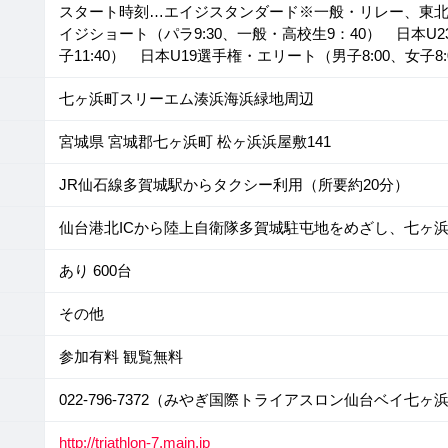
スタート時刻…エイジスタンダード※一般・リレー、東北
イジショート（パラ9:30、一般・高校生9：40） 日本U2
子11:40） 日本U19選手権・エリート（男子8:00、女子8:
七ヶ浜町スリーエム湊浜海浜緑地周辺
宮城県 宮城郡七ヶ浜町 松ヶ浜浜屋敷141
JR仙石線多賀城駅からタクシー利用（所要約20分）
仙台港北ICから陸上自衛隊多賀城駐屯地をめざし、七ヶ
あり 600台
その他
参加有料 観覧無料
022-796-7372（みやぎ国際トライアスロン仙台ベイ七
http://triathlon-7.main.jp