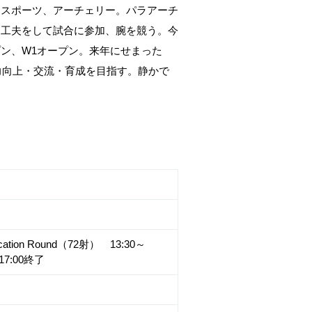
るスポーツ、アーチェリー。パラアーチ
を工夫をして試合に参加、腕を競う。今
ン、W1オープン。来年にせまった
力向上・交流・育成を目指す。静かで
cation Round（72射） 13:30～
y 17:00終了