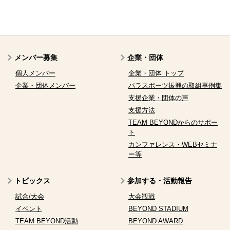
メンバー募集
企業・団体
個人メンバー
企業・団体 トップ
企業・団体メンバー
パラスポーツ振興の取組事例集
支援企業・団体の声
支援方法
TEAM BEYONDからのサポー
ト
カンファレンス・WEBセミナ
ー等
トピックス
参加する・活動報告
試合/大会
大会観戦
イベント
BEYOND STADIUM
TEAM BEYOND活動
BEYOND AWARD