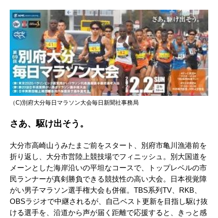
（C)別府大分毎日マラソン大会毎日新聞社事務局
さあ、駆け出そう。
大分市高崎山うみたまご前をスタート、別府市亀川漁港前を
折り返し、大分市営陸上競技場でフィニッシュ。別大国道を
メーンとした海岸沿いの平坦なコースで、トップレベルの市
民ランナーが真剣勝負できる競技性の高い大会。日本視覚障
がい男子マラソン選手権大会も併催。TBS系列TV、RKB、
OBSラジオで中継されるが、自己ベスト更新を目指し駆け抜
ける選手を、沿道から声が届く距離で応援すると、きっと感