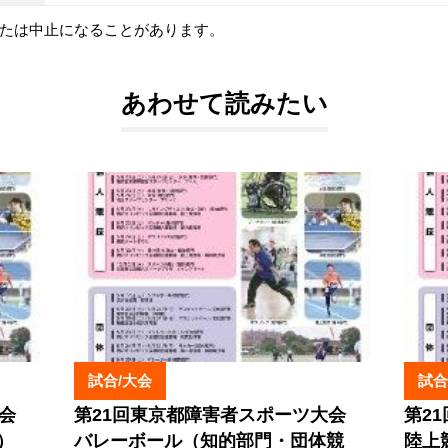
たは中止になることがあります。
あわせて読みたい
試合/大会
試合
大会
第21回東京都障害者スポーツ大会
第2
）
バレーボール（知的部門・団体競
陸上