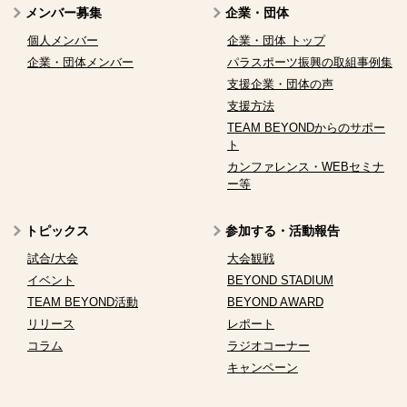
メンバー募集
企業・団体
個人メンバー
企業・団体 トップ
企業・団体メンバー
パラスポーツ振興の取組事例集
支援企業・団体の声
支援方法
TEAM BEYONDからのサポー
ト
カンファレンス・WEBセミナ
ー等
トピックス
参加する・活動報告
試合/大会
大会観戦
イベント
BEYOND STADIUM
TEAM BEYOND活動
BEYOND AWARD
リリース
レポート
コラム
ラジオコーナー
キャンペーン