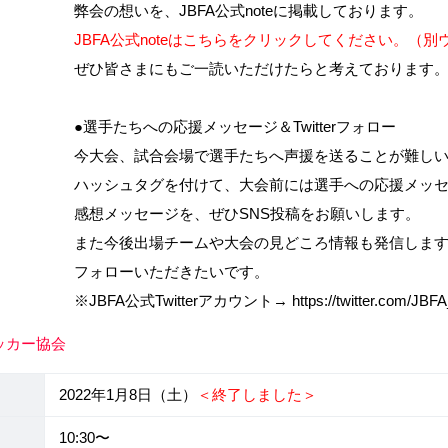
弊会の想いを、JBFA公式noteに掲載しております。
JBFA公式noteはこちらをクリックしてください。（
読いただけたらと考えております
ッセージ＆Twitterフォロー
へ声援を送ることが難しいため、SNSで #ax
、大会前には選手への応援メッセージを、
ぜひSNS投稿をお願いします。
の見どころ情報も発信しますので、JBFA公
だきたいです。
ント→ https://twitter.com/JBFA_b_s
ッカー協会
2022年1月8日（土）
＜終了しました＞
10:30〜