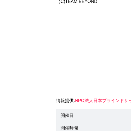
（C)TEAM BEYOND
ぜひ皆さまにもご一
●選手たちへの応援メ
今大会、試合会場で選手たち
ハッシュタグを付けて
感想メッセージを、
また今後出場チームや大会
フォローいた
※JBFA公式Twitterアカウ
情報提供:
NPO法人日本ブラインドサ
開催日
開催時間