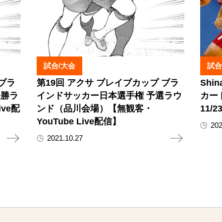
試合/大会
試合
 ブラ
第19回 アクサ ブレイブカップ ブラ
Shi
決勝ラ
インドサッカー日本選手権 予選ラウ
カート
ve配
ンド（品川会場）【無観客・
11/
YouTube Live配信】
202
2021.10.27