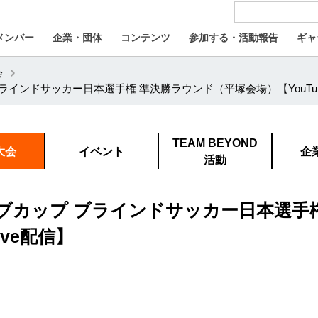
メンバー
企業・団体
コンテンツ
参加する・活動報告
ギャ
会
ラインドサッカー日本選手権 準決勝ラウンド（平塚会場）【YouTube
TEAM BEYOND
大会
イベント
企
活動
イブカップ ブラインドサッカー日本選手
ive配信】