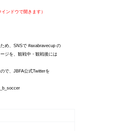
別ウインドウで開きます）
。
abravecup の
観戦中・観戦後には
式Twitterを
occer