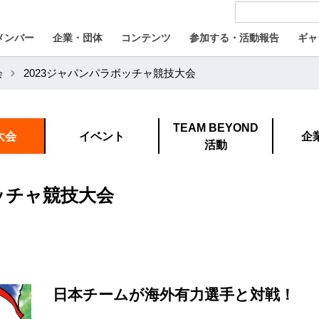
メンバー
企業・団体
コンテンツ
参加する・活動報告
ギャ
会
2023ジャパンパラボッチャ競技大会
TEAM BEYOND
大会
イベント
企
活動
ッチャ競技大会
日本チームが海外有力選手と対戦！