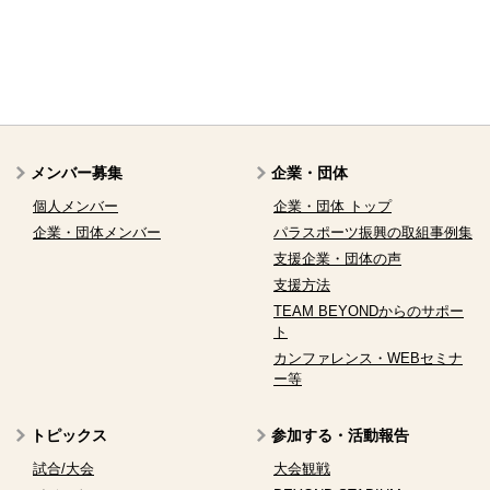
メンバー募集
企業・団体
個人メンバー
企業・団体 トップ
企業・団体メンバー
パラスポーツ振興の取組事例集
支援企業・団体の声
支援方法
TEAM BEYONDからのサポー
ト
カンファレンス・WEBセミナ
ー等
トピックス
参加する・活動報告
試合/大会
大会観戦