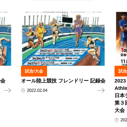
試合/大会
試合
録会
オール陸上競技 フレンドリー 記録会
2023
Ath
2022.02.04
日本
第３
大会
202