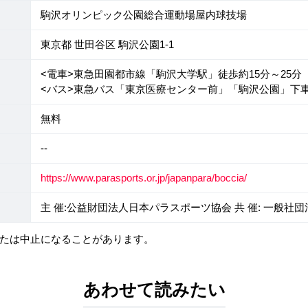
駒沢オリンピック公園総合運動場屋内球技場
東京都 世田谷区 駒沢公園1-1
<電車>東急田園都市線「駒沢大学駅」徒歩約15分～25分
<バス>東急バス「東京医療センター前」「駒沢公園」下車
無料
--
https://www.parasports.or.jp/japanpara/boccia/
主 催:公益財団法人日本パラスポーツ協会 共 催: 一般社
たは中止になることがあります。
あわせて読みたい