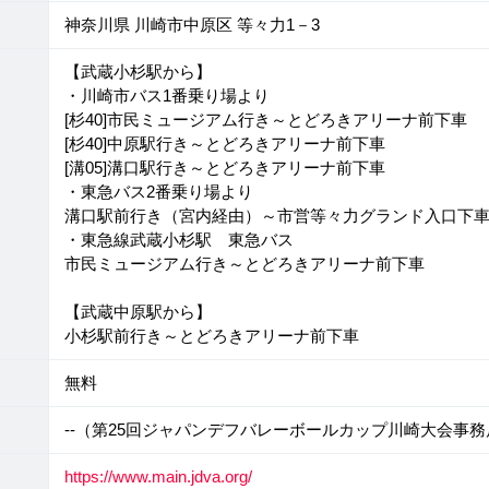
神奈川県 川崎市中原区 等々力1－3
【武蔵小杉駅から】
・川崎市バス1番乗り場より
[杉40]市民ミュージアム行き～とどろきアリーナ前下車
[杉40]中原駅行き～とどろきアリーナ前下車
[溝05]溝口駅行き～とどろきアリーナ前下車
・東急バス2番乗り場より
溝口駅前行き（宮内経由）～市営等々力グランド入口下車
・東急線武蔵小杉駅 東急バス
市民ミュージアム行き～とどろきアリーナ前下車
【武蔵中原駅から】
小杉駅前行き～とどろきアリーナ前下車
無料
--（第25回ジャパンデフバレーボールカップ川崎大会事務
https://www.main.jdva.org/