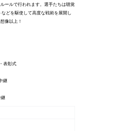
じルールで行われます。選手たちは聴覚
トなどを駆使して高度な戦術を展開し
は想像以上！
戦・表彰式
中継​
継​