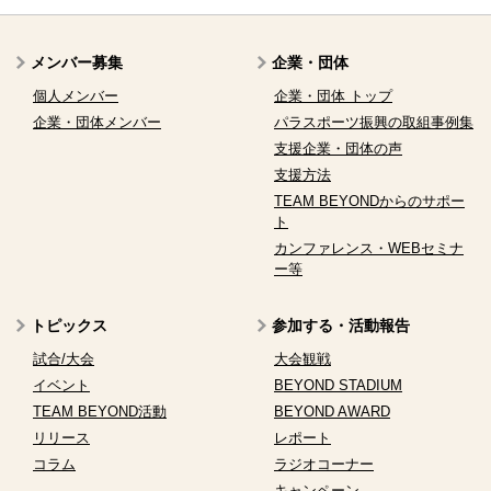
メンバー募集
企業・団体
個人メンバー
企業・団体 トップ
企業・団体メンバー
パラスポーツ振興の取組事例集
支援企業・団体の声
支援方法
TEAM BEYONDからのサポー
ト
カンファレンス・WEBセミナ
ー等
トピックス
参加する・活動報告
試合/大会
大会観戦
イベント
BEYOND STADIUM
TEAM BEYOND活動
BEYOND AWARD
リリース
レポート
コラム
ラジオコーナー
キャンペーン