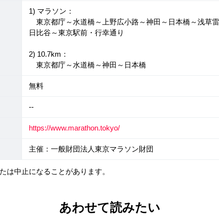
1) マラソン：
東京都庁～水道橋～上野広小路～神田～日本橋～浅草雷
日比谷～東京駅前・行幸通り
2) 10.7km：
東京都庁～水道橋～神田～日本橋
無料
--
https://www.marathon.tokyo/
主催：一般財団法人東京マラソン財団
たは中止になることがあります。
あわせて読みたい