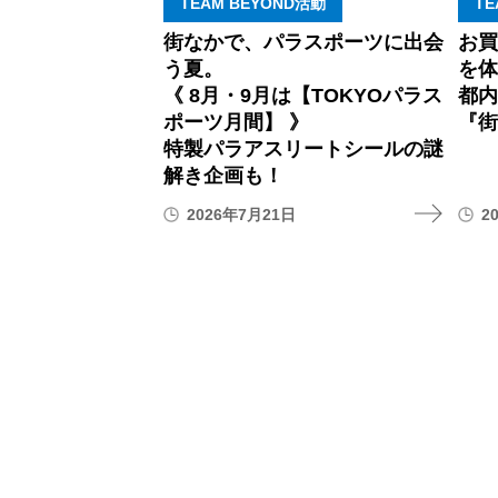
TEAM BEYOND活動
TE
街なかで、パラスポーツに出会
お
う夏。
を体
《 8月・9月は【TOKYOパラス
都
ポーツ月間】 》
『街
特製パラアスリートシールの謎
解き企画も！
2026年7月21日
2