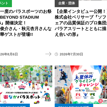
ベント
企業・団体
に一度のパラスポーツのお祭
【企業インタビュー公開！
BEYOND STADIUM
株式会社ベリサーブ『ソフ
26』開催決定！
ェアの品質保証のプロ集団
間俊介さん・秋元杏月さんな
パラアスリートとともに描
華ゲストが登場!!
え合いの形』
026年8月6日
2026年7月30日