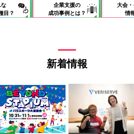
んな
企業支援の
大会・
種目？
成功事例とは？
情
新着情報