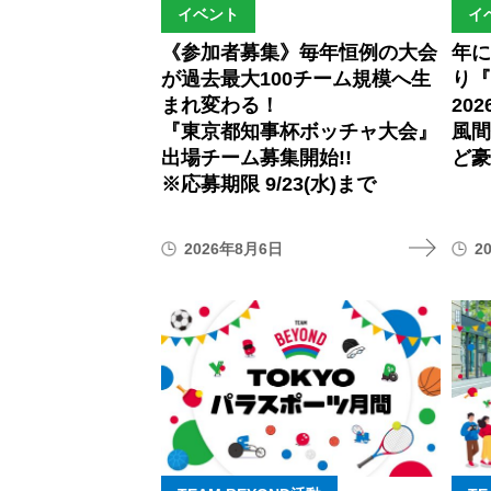
イベント
イ
《参加者募集》毎年恒例の大会
年
が過去最大100チーム規模へ生
り『
まれ変わる！
20
『東京都知事杯ボッチャ大会』
風
出場チーム募集開始!!
ど豪
※応募期限 9/23(水)まで
2026年8月6日
2