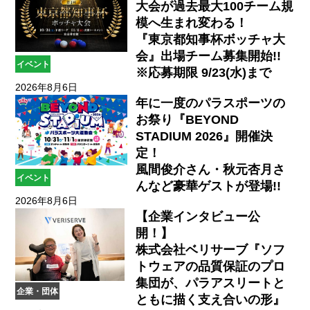
大会が過去最大100チーム規
模へ生まれ変わる！
『東京都知事杯ボッチャ大
会』出場チーム募集開始!!
イベント
※応募期限 9/23(水)まで
2026年8月6日
年に一度のパラスポーツの
お祭り『BEYOND
STADIUM 2026』開催決
定！
風間俊介さん・秋元杏月さ
イベント
んなど豪華ゲストが登場!!
2026年8月6日
【企業インタビュー公
開！】
株式会社ベリサーブ『ソフ
トウェアの品質保証のプロ
集団が、パラアスリートと
企業・団体
ともに描く支え合いの形』