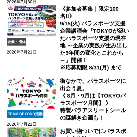
2026年7月30日
《参加者募集｜限定100
名!!》
9/15(火) パラスポーツ支援
企業講演会『TOKYOが築い
たパラスポーツ支援の現在
企業・団体
地 ～企業の実践が生み出し
2026年7月21日
た5年間の変化とこれから
～』開催！
※応募期限 8/31(月) まで
街なかで、パラスポーツに
出会う夏。
《 8月・9月は【TOKYOパ
ラスポーツ月間】 》
特製パラアスリートシール
TEAM BEYOND活動
の謎解き企画も！
2026年7月21日
お買い物ついでにパラスポ