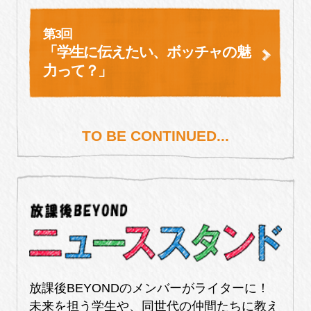
第3回
「学生に伝えたい、
ボッチャの魅
力って？」
TO BE CONTINUED...
放課後BEYONDのメンバーがライターに！
未来を担う学生や、同世代の仲間たちに教え