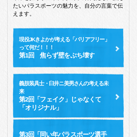
たいパラスポーツの魅力を、自分の言葉で伝
えます。
現役JKきよかが考える「バリアフリー」
って何だ！！！
第1回 焦らず壁をぶち壊す
義肢装具士・臼井ニ美男さんの考える未
来
第2回「フェイク」じゃなくて
「オリジナル」
第3回「同い年パラスポーツ選手