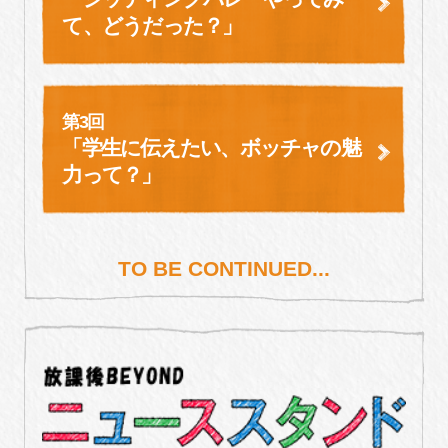
て、
どうだった？」
第3回
「学生に伝えたい、
ボッチャの魅
力って？」
TO BE CONTINUED...