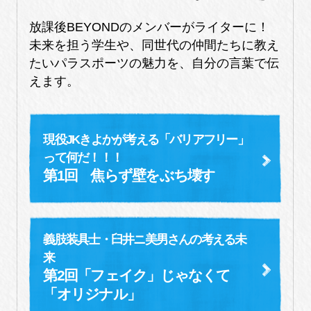
放課後BEYONDのメンバーがライターに！
未来を担う学生や、同世代の仲間たちに教え
たいパラスポーツの魅力を、自分の言葉で伝
えます。
現役JKきよかが考える「バリアフリー」
って何だ！！！
第1回 焦らず壁をぶち壊す
義肢装具士・臼井ニ美男さんの考える未
来
第2回「フェイク」じゃなくて
「オリジナル」