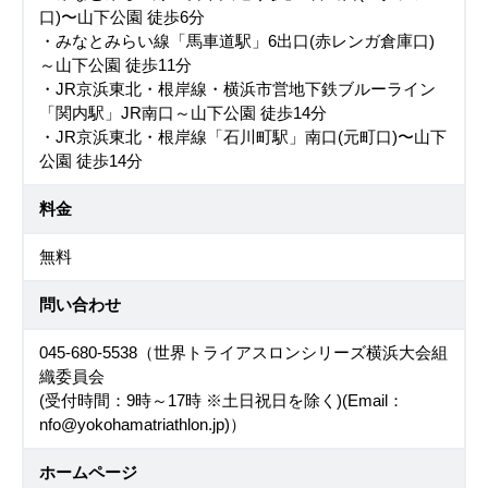
口)〜山下公園 徒歩6分
・みなとみらい線「馬車道駅」6出口(赤レンガ倉庫口)
～山下公園 徒歩11分
・JR京浜東北・根岸線・横浜市営地下鉄ブルーライン
「関内駅」JR南口～山下公園 徒歩14分
・JR京浜東北・根岸線「石川町駅」南口(元町口)〜山下
公園 徒歩14分
料金
無料
問い合わせ
045-680-5538（世界トライアスロンシリーズ横浜大会組
織委員会
(受付時間：9時～17時 ※土日祝日を除く)(Email：
nfo@yokohamatriathlon.jp)）
ホームページ