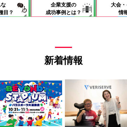
んな
企業支援の
大会・
種目？
成功事例とは？
情
新着情報