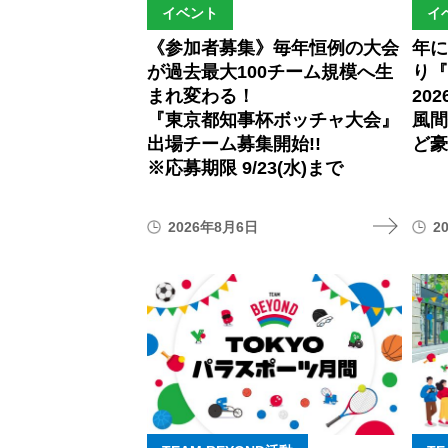
イベント
イ
《参加者募集》毎年恒例の大会
年
が過去最大100チーム規模へ生
り『
まれ変わる！
20
『東京都知事杯ボッチャ大会』
風
出場チーム募集開始!!
ど豪
※応募期限 9/23(水)まで
2026年8月6日
2