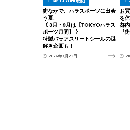
TEAM BEYOND活動
TE
街なかで、パラスポーツに出会
お
う夏。
を体
《 8月・9月は【TOKYOパラス
都
ポーツ月間】 》
『街
特製パラアスリートシールの謎
解き企画も！
2026年7月21日
2