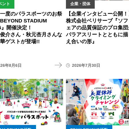
ベント
企業・団体
に一度のパラスポーツのお祭
【企業インタビュー公開！
BEYOND STADIUM
株式会社ベリサーブ『ソフ
26』開催決定！
ェアの品質保証のプロ集団
間俊介さん・秋元杏月さんな
パラアスリートとともに描
華ゲストが登場!!
え合いの形』
026年8月6日
2026年7月30日