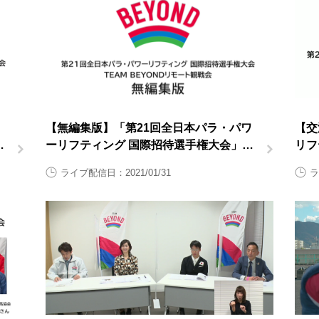
【無編集版】「第21回全日本パラ・パワ
【交
権
ーリフティング 国際招待選手権大会」
リフ
TEAM BEYONDリモート観戦会【大会2
TE
ライブ配信日：2021/01/31
ラ
日目1月31日（日曜日）】