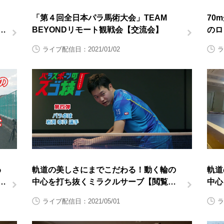
「第４回全日本パラ馬術大会」TEAM
70
日
BEYONDリモート観戦会【交流会】
のロ
対応
ライブ配信日：2021/01/02
ラ
わ
軌道の美しさにまでこだわる！動く輪の
軌道
中心を打ち抜くミラクルサーブ【閲覧ス
中心
タンプ非対応】
グ映
ライブ配信日：2021/05/01
ラ