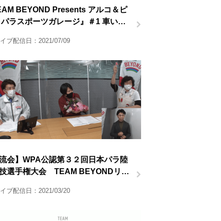
AM BEYOND Presents アルコ＆ピ
 パラスポーツガレージ』＃1 車いす
ビー前半
イブ配信日：2021/07/09
流会】WPA公認第３２回日本パラ陸
技選手権大会 TEAM BEYONDリモ
観戦会 オンライン交流会
イブ配信日：2021/03/20