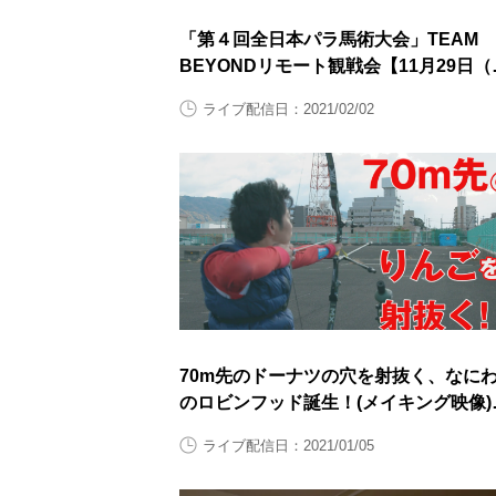
「第４回全日本パラ馬術大会」TEAM
BEYONDリモート観戦会【11月29日（
曜日）】
ライブ配信日：2021/02/02
70m先のドーナツの穴を射抜く、なに
のロビンフッド誕生！(メイキング映像)
【閲覧スタンプ非対応】
ライブ配信日：2021/01/05