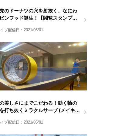
m先のドーナツの穴を射抜く、なにわ
ビンフッド誕生！【閲覧スタンプ非
】
イブ配信日：2021/05/01
の美しさにまでこだわる！動く輪の
を打ち抜くミラクルサーブ (メイキン
像)【閲覧スタンプ非対応】
イブ配信日：2021/05/01