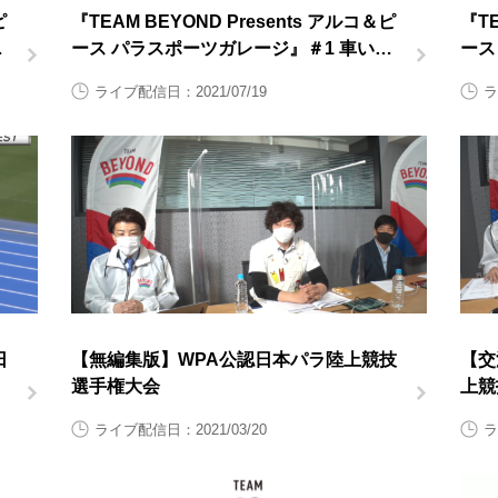
ピ
『TEAM BEYOND Presents アルコ＆ピ
『TE
陸
ース パラスポーツガレージ』＃1 車いす
ース
ラグビー後半
ラグ
ライブ配信日：2021/07/19
ラ
日
【無編集版】WPA公認日本パラ陸上競技
【交
選手権大会
上競
イ
ート
ライブ配信日：2021/03/20
ラ