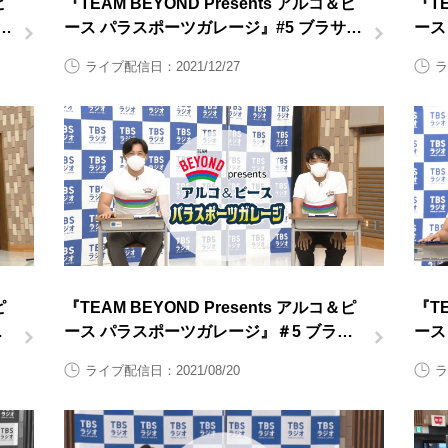
ピ
『TEAM BEYOND Presents アルコ＆ピ
『TE
ド
ース パラスポーツガレージ』#5 ブラサカ
ース
後半
道 
ライブ配信日：2021/12/27
ラ
ピ
『TEAM BEYOND Presents アルコ＆ピ
『TE
バ
ース パラスポーツガレージ』＃5 ブラサ
ース
カ前半
道 
ライブ配信日：2021/08/20
ラ