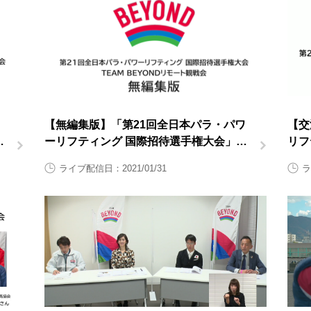
【無編集版】「第21回全日本パラ・パワ
【交
権
ーリフティング 国際招待選手権大会」
リフ
TEAM BEYONDリモート観戦会【大会2
TE
ライブ配信日：2021/01/31
ラ
日目1月31日（日曜日）】