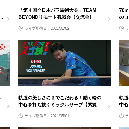
「第４回全日本パラ馬術大会」TEAM
70
日
BEYONDリモート観戦会【交流会】
のロ
対応
ライブ配信日：2021/01/02
ラ
わ
軌道の美しさにまでこだわる！動く輪の
軌道
中心を打ち抜くミラクルサーブ【閲覧ス
中心
タンプ非対応】
グ映
ライブ配信日：2021/05/01
ラ