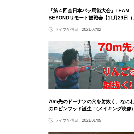
「第４回全日本パラ馬術大会」TEAM
BEYONDリモート観戦会【11月29日（
曜日）】
ライブ配信日：2021/02/02
70m先のドーナツの穴を射抜く、なに
のロビンフッド誕生！(メイキング映像)
【閲覧スタンプ非対応】
ライブ配信日：2021/01/05