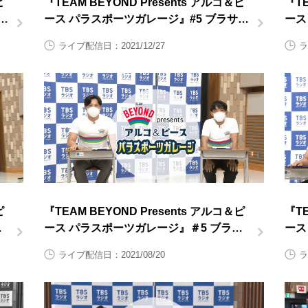
ピ
『TEAM BEYOND Presents アルコ＆ピ
『TE
ド
ース パラスポーツガレージ』#5 ブラサカ
ース
後半
道 
ライブ配信日：2021/12/27
ラ
ピ
『TEAM BEYOND Presents アルコ＆ピ
『TE
バ
ース パラスポーツガレージ』＃5 ブラサ
ース
カ前半
道 
ライブ配信日：2021/08/20
ラ