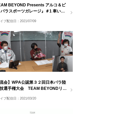
AM BEYOND Presents アルコ＆ピ
 パラスポーツガレージ』＃1 車いす
ビー前半
イブ配信日：2021/07/09
流会】WPA公認第３２回日本パラ陸
技選手権大会 TEAM BEYONDリモ
観戦会 オンライン交流会
イブ配信日：2021/03/20