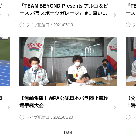
ピ
『TEAM BEYOND Presents アルコ＆ピ
『TE
陸
ース パラスポーツガレージ』＃1 車いす
ース
ラグビー後半
ラグ
ライブ配信日：2021/07/19
ラ
日
【無編集版】WPA公認日本パラ陸上競技
【交
選手権大会
上競
イ
ート
ライブ配信日：2021/03/20
ラ