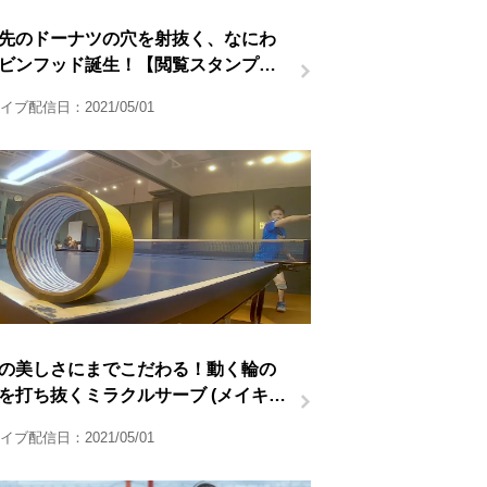
m先のドーナツの穴を射抜く、なにわ
ビンフッド誕生！【閲覧スタンプ非
】
イブ配信日：2021/05/01
の美しさにまでこだわる！動く輪の
を打ち抜くミラクルサーブ (メイキン
像)【閲覧スタンプ非対応】
イブ配信日：2021/05/01