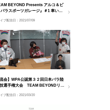
AM BEYOND Presents アルコ＆ピ
 パラスポーツガレージ』＃1 車いす
ビー前半
イブ配信日：2021/07/09
流会】WPA公認第３２回日本パラ陸
技選手権大会 TEAM BEYONDリモ
観戦会 オンライン交流会
イブ配信日：2021/03/20