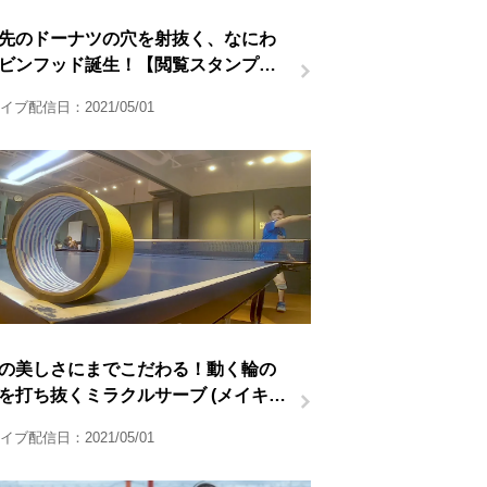
m先のドーナツの穴を射抜く、なにわ
ビンフッド誕生！【閲覧スタンプ非
】
イブ配信日：2021/05/01
の美しさにまでこだわる！動く輪の
を打ち抜くミラクルサーブ (メイキン
像)【閲覧スタンプ非対応】
イブ配信日：2021/05/01