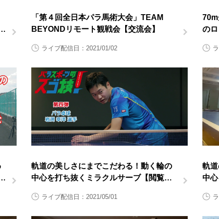
「第４回全日本パラ馬術大会」TEAM
70
日
BEYONDリモート観戦会【交流会】
のロ
対応
ライブ配信日：2021/01/02
ラ
わ
軌道の美しさにまでこだわる！動く輪の
軌道
中心を打ち抜くミラクルサーブ【閲覧ス
中心
タンプ非対応】
グ映
ライブ配信日：2021/05/01
ラ