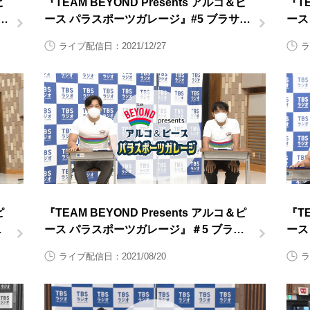
ピ
『TEAM BEYOND Presents アルコ＆ピ
『TE
ド
ース パラスポーツガレージ』#5 ブラサカ
ース
後半
道 
ライブ配信日：2021/12/27
ラ
ピ
『TEAM BEYOND Presents アルコ＆ピ
『TE
バ
ース パラスポーツガレージ』＃5 ブラサ
ース
カ前半
道 
ライブ配信日：2021/08/20
ラ