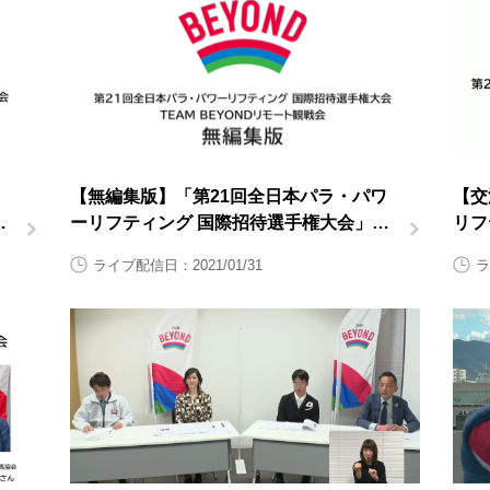
【無編集版】「第21回全日本パラ・パワ
【交
権
ーリフティング 国際招待選手権大会」
リフ
TEAM BEYONDリモート観戦会【大会2
TE
ライブ配信日：2021/01/31
ラ
日目1月31日（日曜日）】