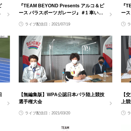
ピ
『TEAM BEYOND Presents アルコ＆ピ
『TE
陸
ース パラスポーツガレージ』＃1 車いす
ース
ラグビー後半
ラグ
ライブ配信日：2021/07/19
ラ
日
【無編集版】WPA公認日本パラ陸上競技
【交
選手権大会
上競
イ
ート
ライブ配信日：2021/03/20
ラ