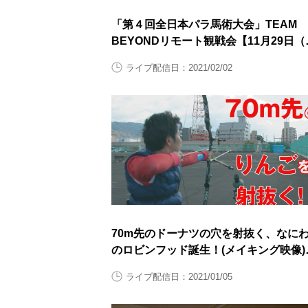
「第４回全日本パラ馬術大会」TEAM
BEYONDリモート観戦会【11月29日（
曜日）】
ライブ配信日：2021/02/02
70m先のドーナツの穴を射抜く、なに
のロビンフッド誕生！(メイキング映像)
【閲覧スタンプ非対応】
ライブ配信日：2021/01/05