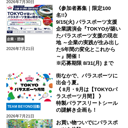
2026年7月30日
《参加者募集｜限定100
名!!》
9/15(火) パラスポーツ支援
企業講演会『TOKYOが築い
たパラスポーツ支援の現在
企業・団体
地 ～企業の実践が生み出し
2026年7月21日
た5年間の変化とこれから
～』開催！
※応募期限 8/31(月) まで
街なかで、パラスポーツに
出会う夏。
《 8月・9月は【TOKYOパ
ラスポーツ月間】 》
特製パラアスリートシール
TEAM BEYOND活動
の謎解き企画も！
2026年7月21日
お買い物ついでにパラスポ