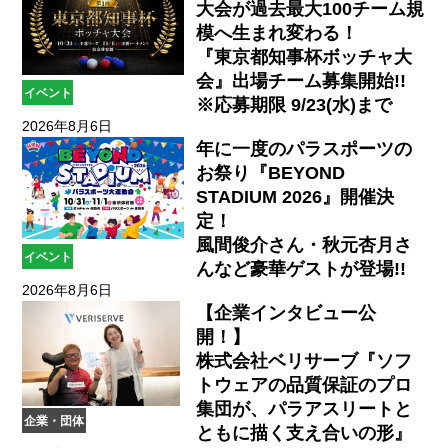
大会が過去最大100チーム規
模へ生まれ変わる！
『東京都知事杯ボッチャ大
会』出場チーム募集開始!!
イベント
※応募期限 9/23(水)まで
2026年8月6日
年に一度のパラスポーツの
お祭り『BEYOND
STADIUM 2026』開催決
定！
風間俊介さん・秋元杏月さ
イベント
んなど豪華ゲストが登場!!
2026年8月6日
【企業インタビュー公
開！】
株式会社ベリサーブ『ソフ
トウェアの品質保証のプロ
集団が、パラアスリートと
企業・団体
ともに描く支え合いの形』